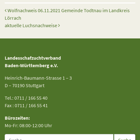
Beitrags-Navigation
Wolfnachweis 06.11.2021 Gemeinde Todtnau im Landkreis
Lörrach
aktuelle Luchsnachweise
Landesschafzuchtverband
Baden-Württemberg e.V.
Heinrich-Baumann-Strasse 1 – 3
D – 70190 Stuttgart
Tel.: 0711 / 166 55 40
Fax : 0711 / 166 55 41
Bürozeiten:
Mo-Fr: 08:00-12:00 Uhr
Suche