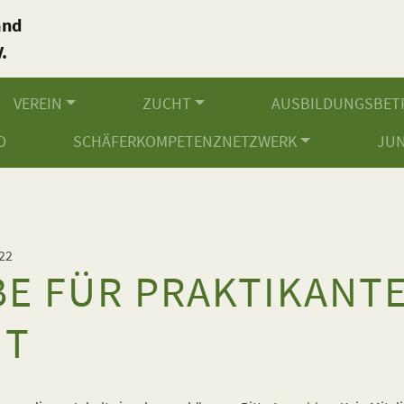
and
.
VEREIN
ZUCHT
AUSBILDUNGSBET
D
SCHÄFERKOMPETENZNETZWERK
JU
22
BE FÜR PRAKTIKANT
HT