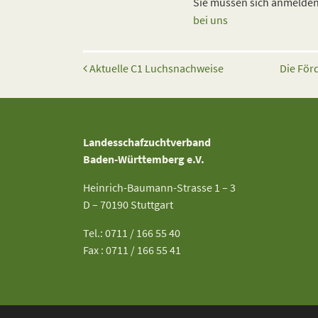
Sie müssen sich anmelden,
bei uns
Beitrags-Navigation
Aktuelle C1 Luchsnachweise
Die För
Landesschafzuchtverband
Baden-Württemberg e.V.
Heinrich-Baumann-Strasse 1 – 3
D – 70190 Stuttgart
Tel.: 0711 / 166 55 40
Fax : 0711 / 166 55 41