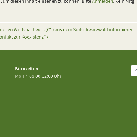
 um diesen Inhalt einsehen zu können. Bitte
Anmelden
. Kein Mitgl
ktuellen Wolfsnachweis (C1) aus dem Südschwarzwald informieren.
nflikt zur Koexistenz“
Su
Bürozeiten:
Mo-Fr: 08:00-12:00 Uhr