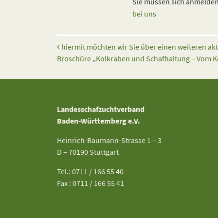
Sie müssen sich anmelden,
bei uns
Beitrags-Navigation
hiermit möchten wir Sie über einen weiteren a
Broschüre „Kolkraben und Schafhaltung – Vom Ko
Landesschafzuchtverband
Baden-Württemberg e.V.
Heinrich-Baumann-Strasse 1 – 3
D – 70190 Stuttgart
Tel.: 0711 / 166 55 40
Fax : 0711 / 166 55 41