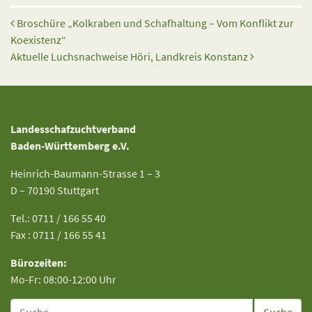
Beitrags-Navigation
Broschüre „Kolkraben und Schafhaltung – Vom Konflikt zur
Koexistenz“
Aktuelle Luchsnachweise Höri, Landkreis Konstanz
Landesschafzuchtverband
Baden-Württemberg e.V.
Heinrich-Baumann-Strasse 1 – 3
D – 70190 Stuttgart
Tel.: 0711 / 166 55 40
Fax : 0711 / 166 55 41
Bürozeiten:
Mo-Fr: 08:00-12:00 Uhr
Suche