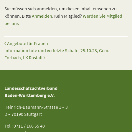
Sie müssen sich anmelden, um diesen Inhalt einsehen zu
können. Bitte
Anmelden
. Kein Mitglied?
Werden Sie Mitglied
bei uns
Beitrags-Navigation
Angebote für Frauen
Information tote und verletzte Schafe, 25.10.23, Gem.
Forbach, LK Rastatt
Landesschafzuchtverband
Baden-Württemberg e.V.
Heinrich-Baumann-Strasse 1 – 3
D – 70190 Stuttgart
Tel.: 0711 / 166 55 40