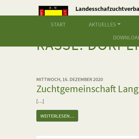
Landesschafzuchtverb
Baden-Württemberg e.V
START
AKTUELLES
DOWNLOA
RASSE:
DORPE
MITTWOCH, 16. DEZEMBER 2020
Zuchtgemeinschaft Lang
[…]
WEITERLESEN…