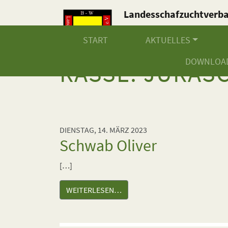
Landesschafzuchtverb
Baden-Württemberg e.V
START
AKTUELLES
DOWNLOA
RASSE:
JURAS
DIENSTAG, 14. MÄRZ 2023
Schwab Oliver
[…]
WEITERLESEN…