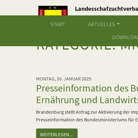
Landesschafzuchtverb
Baden-Württemberg e.V
START
AKTUELLES
DOWNLOA
KATEGORIE:
M
MONTAG, 20. JANUAR 2025
Presseinformation des B
Ernährung und Landwirt
Brandenburg stellt Antrag zur Aktivierung der 
Presseinformation des Bundesministeriums für E
WEITERLESEN…