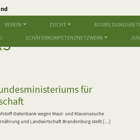
and
.
VEREIN
ZUCHT
AUSBILDUNGSBET
D
SCHÄFERKOMPETENZNETZWERK
JU
KS
undesministeriums für
schaft
Impfstoff-Datenbank wegen Maul- und Klauenseuche
rnährung und Landwirtschaft Brandenburg stellt […]