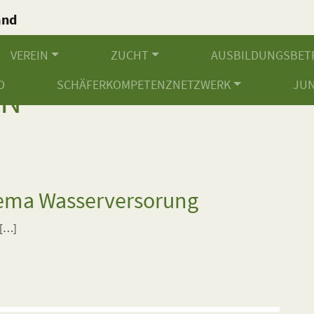
and
.
VEREIN
ZUCHT
AUSBILDUNGSBET
D
SCHÄFERKOMPETENZNETZWERK
JU
KN
hema Wasserversorung
 […]