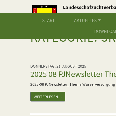
Landesschafzuchtverb
Baden-Württemberg e.V
START
AKTUELLES
DOWNLOA
KATEGORIE:
S
DONNERSTAG, 21. AUGUST 2025
2025 08 PJNewsletter T
2025-08 PJNewsletter_Thema Wasserversorgung
WEITERLESEN…