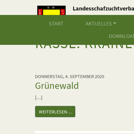
Landesschafzuchtverb
Baden-Württemberg e.V
START
AKTUELLES
DOWNLOA
RASSE:
KRAINE
DONNERSTAG, 4. SEPTEMBER 2025
Grünewald
[…]
WEITERLESEN…