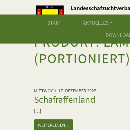
Landesschafzuchtverb
Baden-Württemberg e.V
START
AKTUELLES
DOWNLOA
PRODUKT:
LAM
(PORTIONIERT
MITTWOCH, 17. DEZEMBER 2025
Schafraffenland
[…]
WEITERLESEN…